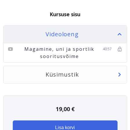
Kursuse sisu
Videoloeng
Magamine, uni ja sportlik
40:57
sooritusvõime
Küsimustik
19,00
€
Lisa korvi