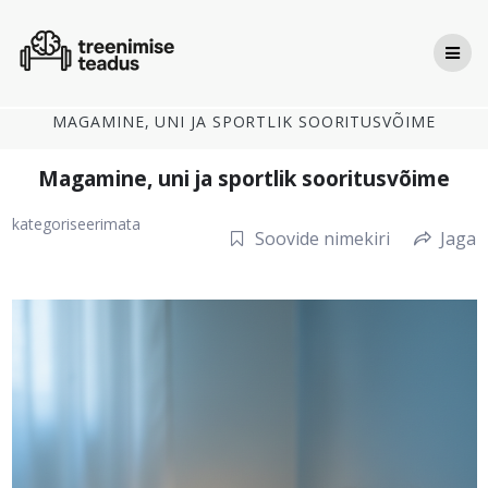
Skip
to
content
MAGAMINE, UNI JA SPORTLIK SOORITUSVÕIME
Magamine, uni ja sportlik sooritusvõime
kategoriseerimata
Soovide nimekiri
Jaga