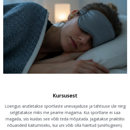
Kursusest
Loengus arutletakse sportlaste unevajaduse ja tähtsuse üle ning
selgitatakse miks me peame magama. Kui sportlane ei saa
magada, siis kuidas see võib teda mõjutada. Jagatakse praktilisi
nõuandeid käitumiseks, kui uni võib olla häiritud (unehügieen).