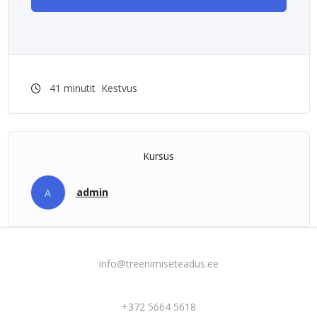
41
minutit
Kestvus
Kursus
admin
A
info@treenimiseteadus.ee
+372 5664 5618