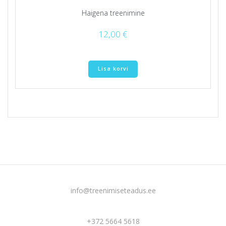
Haigena treenimine
12,00
€
Lisa korvi
info@treenimiseteadus.ee
+372 5664 5618