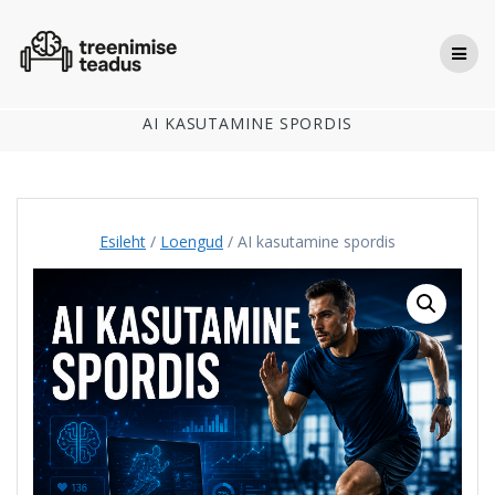
Skip
to
content
AI KASUTAMINE SPORDIS
Esileht
/
Loengud
/ AI kasutamine spordis