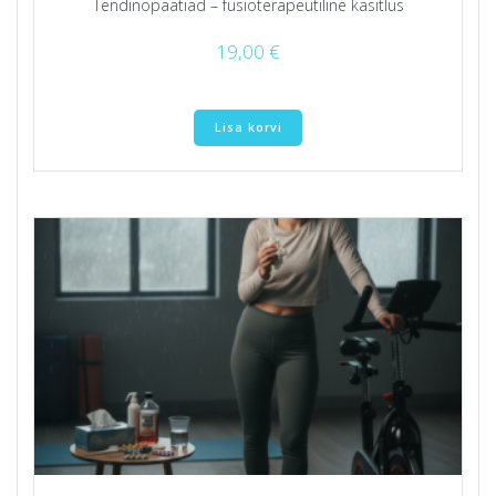
Tendinopaatiad – füsioterapeutiline käsitlus
19,00
€
Lisa korvi