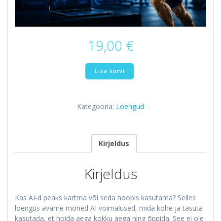
19,00
€
AI
Lisa korvi
kasutamine
spordis
kogus
Kategooria:
Loengud
Kirjeldus
Kirjeldus
Kas AI-d peaks kartma või seda hoopis kasutama? Selles
loengus avame mõned AI võimalused, mida kohe ja tasuta
kasutada, et hoida aega kokku aega ning õppida. See ei ole