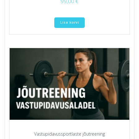
99,00
€
Lisa korvi
Vastupidavussportlaste jõutreening