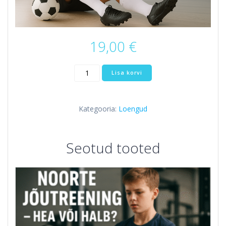
19,00
€
Vigastused
Lisa korvi
jalgpallis
kogus
Kategooria:
Loengud
Seotud tooted