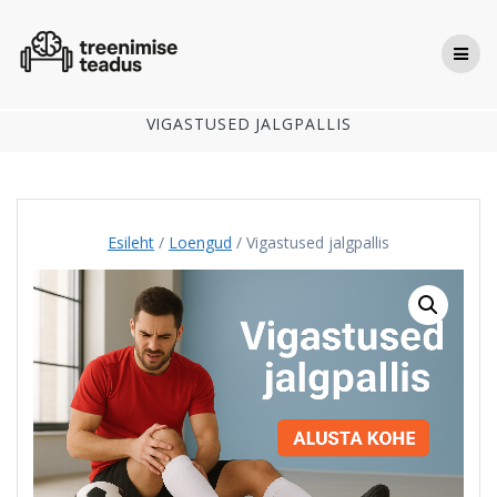
Skip
to
content
VIGASTUSED JALGPALLIS
Esileht
/
Loengud
/ Vigastused jalgpallis