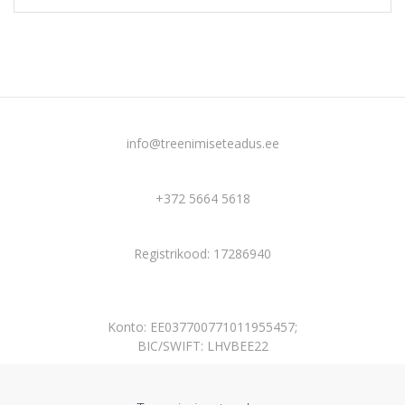
info@treenimiseteadus.ee
+372 5664 5618
Registrikood: 17286940
Konto: EE037700771011955457;
BIC/SWIFT: LHVBEE22