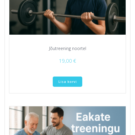
Jõutreening noortel
19,00
€
Lisa korvi